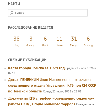
НАЙТИ
П
о
и
РАССЛЕДОВАНИЕ ВЕДЕТСЯ
с
к
88
8
6
11
31
7
Год
Месяцев
Дней
Часов
Минут
Секунд
СВЕЖИЕ ПУБЛИКАЦИИ
Карта города Томска за 1929 год
Среда, 29 июля, 2026 в
07:11
Досье: ПЕЧЕНКИН Иван Николаевич – начальник
следственного отдела Управления КГБ при СМ СССР
по Томской области
Среда, 22 июля, 2026 в 23:05
Документы КГБ с грифом «совершенно секретно»
работе НКВД в годы Большого террора
Понедельник,