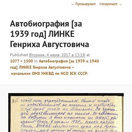
меню
Навигация
← Предыдущее
Следующее →
по
изображениям
Автобиография [за
1939 год] ЛИНКЕ
Генриха Августовича
Published
Вторник, 4 июля, 2017 в 13:18
at
1077 × 1500
in
Автобиография [за 1939 и 1940
год] ЛИНКЕ Генриха Августовича –
начальник ОМЗ УНКВД по НСО ЗСК СССР.