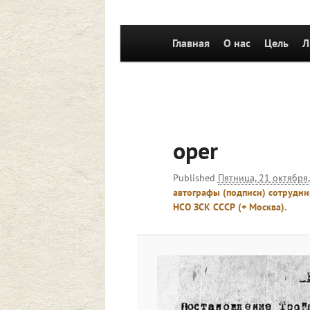
Главное
Главная
Перейти к основному со
О нас
Цель
Л
меню
oper
Published
Пятница, 21 октября,
автографы (подписи) сотрудни
НСО ЗСК СССР (+ Москва).