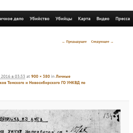
держимому
ичное дело
Убийство
Убийцы
Карта
Видео
Пресса
Навигация
← Предыдущее
Следующее →
по
изображениям
 2016 в 03:33
at
900 × 380
in
Личные
ков Томского и Новосибирского ГО УНКВД по