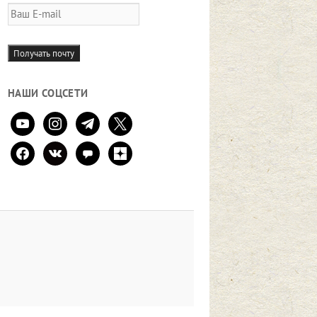
Ваш
E-
mail
Получать почту
НАШИ СОЦСЕТИ
youtube
instagram
telegram
x
facebook
vkontakte
comment
zen-
yandex