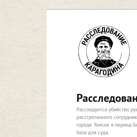
Перейти
к
основному
содержимому
Расследова
Расследуется убийство р
расстрелянного сотрудни
городе Томске в период Б
база для суда.