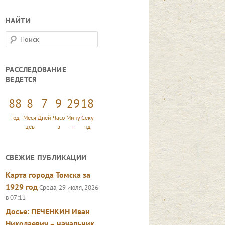
НАЙТИ
П
о
и
РАССЛЕДОВАНИЕ
с
ВЕДЕТСЯ
к
88
8
7
9
29
19
Год
Меся
Дней
Часо
Мину
Секу
цев
в
т
нд
СВЕЖИЕ ПУБЛИКАЦИИ
Карта города Томска за
1929 год
Среда, 29 июля, 2026
в 07:11
Досье: ПЕЧЕНКИН Иван
Николаевич – начальник