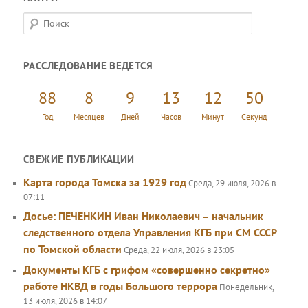
П
о
и
РАССЛЕДОВАНИЕ ВЕДЕТСЯ
с
к
88
8
9
13
12
51
Год
Месяцев
Дней
Часов
Минут
Секунд
СВЕЖИЕ ПУБЛИКАЦИИ
Карта города Томска за 1929 год
Среда, 29 июля, 2026 в
07:11
Досье: ПЕЧЕНКИН Иван Николаевич – начальник
следственного отдела Управления КГБ при СМ СССР
по Томской области
Среда, 22 июля, 2026 в 23:05
Документы КГБ с грифом «совершенно секретно»
работе НКВД в годы Большого террора
Понедельник,
13 июля, 2026 в 14:07