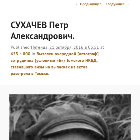
меню
Навигация
← Предыдущее
Следующее →
по
изображениям
СУХАЧЕВ Петр
Александрович.
Published
Пятница, 21 октября, 2016 в 03:51
at
653 × 800
in
Выявлен очередной [автограф]
сотрудника (условный «Б») Томского НКВД,
ставившего визы на выписках из актов
расстрела в Томске.