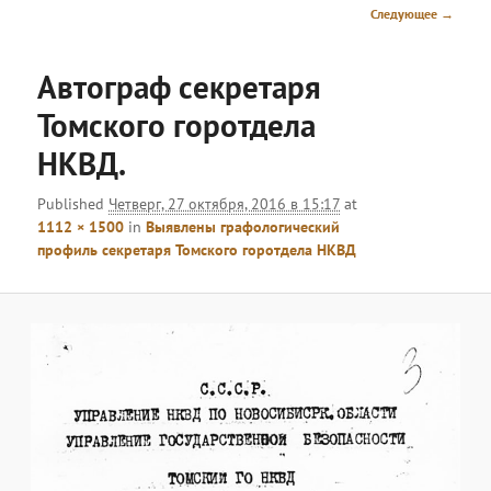
меню
Навигация
Следующее →
по
изображениям
Автограф секретаря
Томского горотдела
НКВД.
Published
Четверг, 27 октября, 2016 в 15:17
at
1112 × 1500
in
Выявлены графологический
профиль секретаря Томского горотдела НКВД