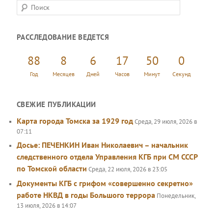
П
о
и
РАССЛЕДОВАНИЕ ВЕДЕТСЯ
с
к
88
8
6
17
50
0
Год
Месяцев
Дней
Часов
Минут
Секунд
СВЕЖИЕ ПУБЛИКАЦИИ
Карта города Томска за 1929 год
Среда, 29 июля, 2026 в
07:11
Досье: ПЕЧЕНКИН Иван Николаевич – начальник
следственного отдела Управления КГБ при СМ СССР
по Томской области
Среда, 22 июля, 2026 в 23:05
Документы КГБ с грифом «совершенно секретно»
работе НКВД в годы Большого террора
Понедельник,
13 июля, 2026 в 14:07