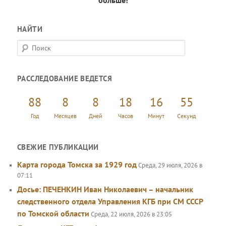
больше!
НАЙТИ
П
о
и
РАССЛЕДОВАНИЕ ВЕДЕТСЯ
с
к
88
8
8
18
16
55
Год
Месяцев
Дней
Часов
Минут
Секунд
СВЕЖИЕ ПУБЛИКАЦИИ
Карта города Томска за 1929 год
Среда, 29 июля, 2026 в
07:11
Досье: ПЕЧЕНКИН Иван Николаевич – начальник
следственного отдела Управления КГБ при СМ СССР
по Томской области
Среда, 22 июля, 2026 в 23:05