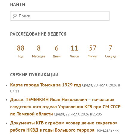
НАЙТИ
П
о
и
РАССЛЕДОВАНИЕ ВЕДЕТСЯ
с
к
88
8
6
11
57
7
Год
Месяцев
Дней
Часов
Минут
Секунд
СВЕЖИЕ ПУБЛИКАЦИИ
Карта города Томска за 1929 год
Среда, 29 июля, 2026 в
07:11
Досье: ПЕЧЕНКИН Иван Николаевич – начальник
следственного отдела Управления КГБ при СМ СССР
по Томской области
Среда, 22 июля, 2026 в 23:05
Документы КГБ с грифом «совершенно секретно»
работе НКВД в годы Большого террора
Понедельник,