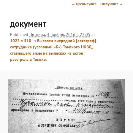
меню
Навигация
← Предыдущее
Следующее →
по
изображениям
документ
Published
Пятница, 4 ноября, 2016 в 22:05
at
1022 × 518
in
Выявлен очередной [автограф]
сотрудника (условный «Б») Томского НКВД,
ставившего визы на выписках из актов
расстрела в Томске.