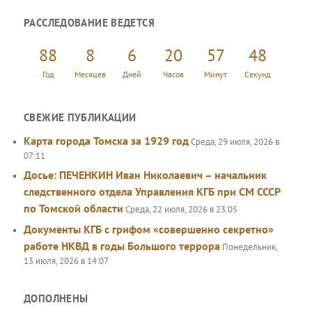
и
РАССЛЕДОВАНИЕ ВЕДЕТСЯ
с
к
88
8
6
20
57
48
Год
Месяцев
Дней
Часов
Минут
Секунд
СВЕЖИЕ ПУБЛИКАЦИИ
Карта города Томска за 1929 год
Среда, 29 июля, 2026 в
07:11
Досье: ПЕЧЕНКИН Иван Николаевич – начальник
следственного отдела Управления КГБ при СМ СССР
по Томской области
Среда, 22 июля, 2026 в 23:05
Документы КГБ с грифом «совершенно секретно»
работе НКВД в годы Большого террора
Понедельник,
13 июля, 2026 в 14:07
ДОПОЛНЕНЫ