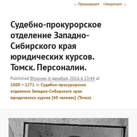
меню
Навигация
← Предыдущее
Следующее →
по
изображениям
Судебно-прокурорское
отделение Западно-
Сибирского края
юридических курсов.
Томск. Персоналии.
Published
Вторник, 6 декабря, 2016 в 13:44
at
1000 × 1271
in
Судебно-прокурорское
отделение Западно-Сибирского края
юридических курсов [60 человек] (Томск)