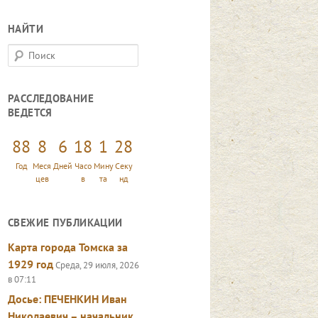
НАЙТИ
П
о
и
РАССЛЕДОВАНИЕ
с
ВЕДЕТСЯ
к
88
8
6
18
1
29
Год
Меся
Дней
Часо
Мину
Секу
цев
в
та
нд
СВЕЖИЕ ПУБЛИКАЦИИ
Карта города Томска за
1929 год
Среда, 29 июля, 2026
в 07:11
Досье: ПЕЧЕНКИН Иван
Николаевич – начальник