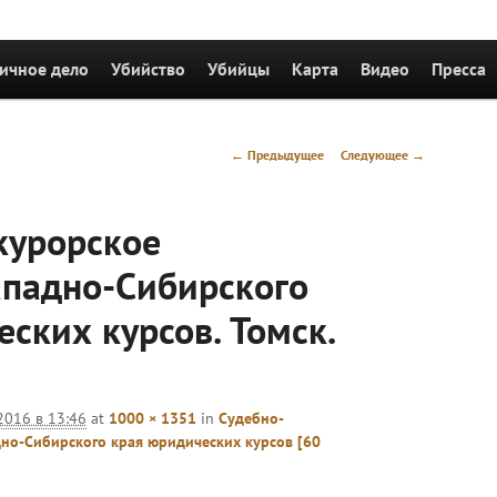
держимому
ичное дело
Убийство
Убийцы
Карта
Видео
Пресса
Навигация
← Предыдущее
Следующее →
по
изображениям
курорское
ападно-Сибирского
ских курсов. Томск.
2016 в 13:46
at
1000 × 1351
in
Судебно-
но-Сибирского края юридических курсов [60