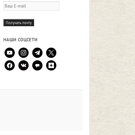
Ваш
E-
mail
Получать почту
НАШИ СОЦСЕТИ
youtube
instagram
telegram
x
facebook
vkontakte
comment
zen-
yandex