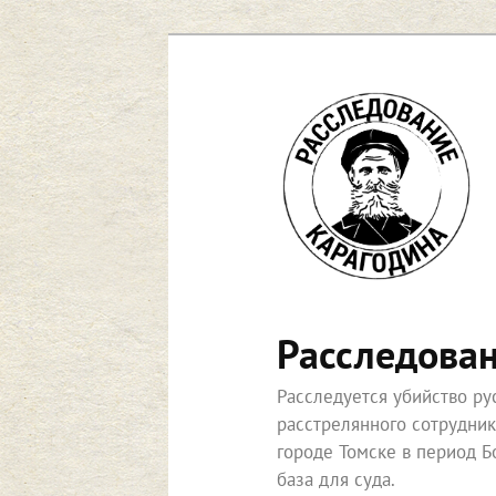
Перейти
к
основному
содержимому
Расследова
Расследуется убийство р
расстрелянного сотрудни
городе Томске в период Б
база для суда.