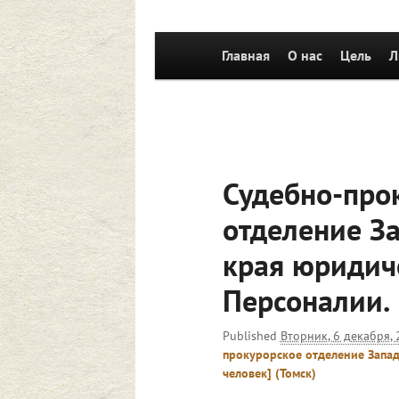
Главное
Главная
Перейти к основному со
О нас
Цель
Л
меню
Судебно-про
отделение З
края юридиче
Персоналии.
Published
Вторник, 6 декабря, 
прокурорское отделение Запад
человек] (Томск)