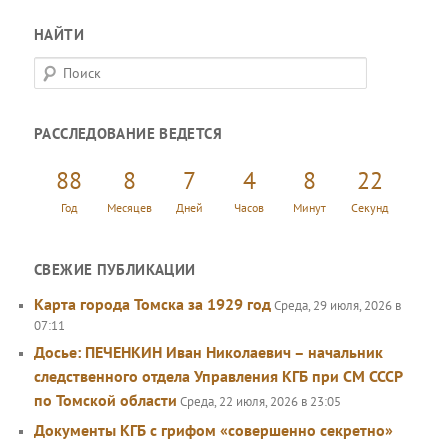
НАЙТИ
П
о
и
РАССЛЕДОВАНИЕ ВЕДЕТСЯ
с
к
88
8
7
4
8
22
Год
Месяцев
Дней
Часов
Минут
Секунд
СВЕЖИЕ ПУБЛИКАЦИИ
Карта города Томска за 1929 год
Среда, 29 июля, 2026 в
07:11
Досье: ПЕЧЕНКИН Иван Николаевич – начальник
следственного отдела Управления КГБ при СМ СССР
по Томской области
Среда, 22 июля, 2026 в 23:05
Документы КГБ с грифом «совершенно секретно»