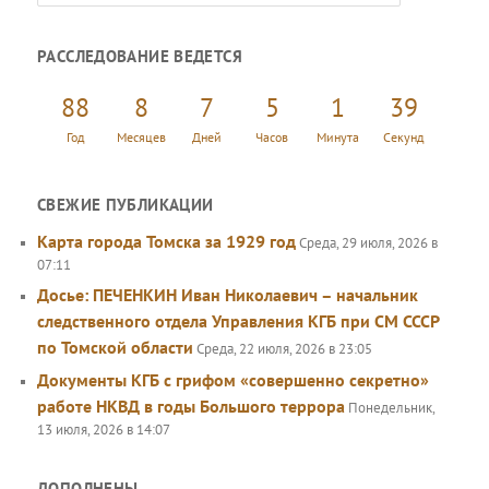
о
и
РАССЛЕДОВАНИЕ ВЕДЕТСЯ
с
к
88
8
7
5
1
39
Год
Месяцев
Дней
Часов
Минута
Секунд
СВЕЖИЕ ПУБЛИКАЦИИ
Карта города Томска за 1929 год
Среда, 29 июля, 2026 в
07:11
Досье: ПЕЧЕНКИН Иван Николаевич – начальник
следственного отдела Управления КГБ при СМ СССР
по Томской области
Среда, 22 июля, 2026 в 23:05
Документы КГБ с грифом «совершенно секретно»
работе НКВД в годы Большого террора
Понедельник,
13 июля, 2026 в 14:07
ДОПОЛНЕНЫ