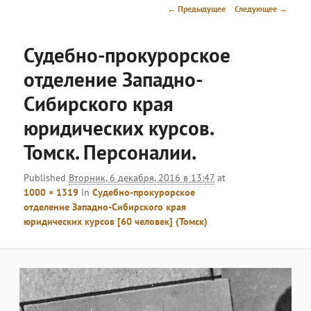
меню
Навигация
← Предыдущее
Следующее →
по
изображениям
Судебно-прокурорское
отделение Западно-
Сибирского края
юридических курсов.
Томск. Персоналии.
Published
Вторник, 6 декабря, 2016 в 13:47
at
1000 × 1319
in
Судебно-прокурорское
отделение Западно-Сибирского края
юридических курсов [60 человек] (Томск)