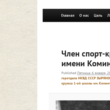
Главное
Главная
Перейти к основному со
О нас
Цель
Л
меню
Член спорт-
имени Комин
Published
Пятница, 6 января, 2
горотдела НКВД СССР ЗЫРЯНОВ
кружка 1-ой школы им. Комин