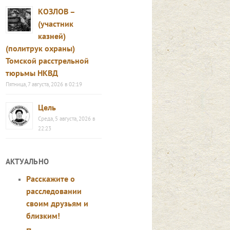
КОЗЛОВ –
(участник
казней)
(политрук охраны)
Томской расстрельной
тюрьмы НКВД
Пятница, 7 августа, 2026 в 02:19
Цель
Среда, 5 августа, 2026 в
22:23
АКТУАЛЬНО
Расскажите о
расследовании
своим друзьям и
близким!