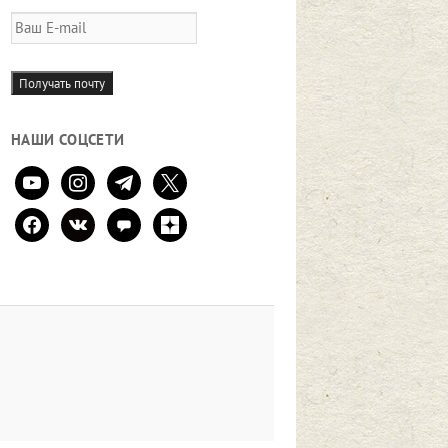
Ваш
E-
mail
Получать почту
НАШИ СОЦСЕТИ
youtube
instagram
telegram
x
facebook
vkontakte
comment
zen-
yandex