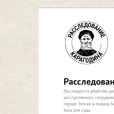
Перейти
к
основному
содержимому
Расследова
Расследуется убийство р
расстрелянного сотрудни
городе Томске в период Б
база для суда.