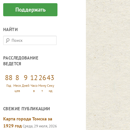
Поддержать
НАЙТИ
П
о
и
РАССЛЕДОВАНИЕ
с
ВЕДЕТСЯ
к
88
8
9
12
26
44
Год
Меся
Дней
Часо
Мину
Секу
цев
в
т
нд
СВЕЖИЕ ПУБЛИКАЦИИ
Карта города Томска за
1929 год
Среда, 29 июля, 2026