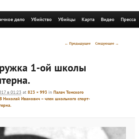
держимому
ичное дело
Убийство
Убийцы
Карта
Видео
Пресса
Навигация
← Предыдущее
Следующее →
по
изображениям
кружка 1-ой школы
терна.
017 в 01:23
at
823 × 993
in
Палач Томского
 Николай Иванович – член школьного спорт-
терна.