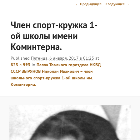
меню
Навигация
← Предыдущее
Следующее →
по
изображениям
Член спорт-кружка 1-
ой школы имени
Коминтерна.
Published
Пятница, 6 января, 2017 в 01:23
at
823 × 993
in
Палач Томского горотдела НКВД
СССР ЗЫРЯНОВ Николай Иванович – член
школьного спорт-кружка 1-ой школы им.
Коминтерна.