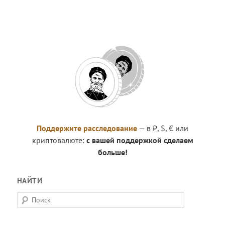
Поддержите расследование
— в ₽, $, € или
криптовалюте:
с вашей поддержкой сделаем
больше!
НАЙТИ
П
о
и