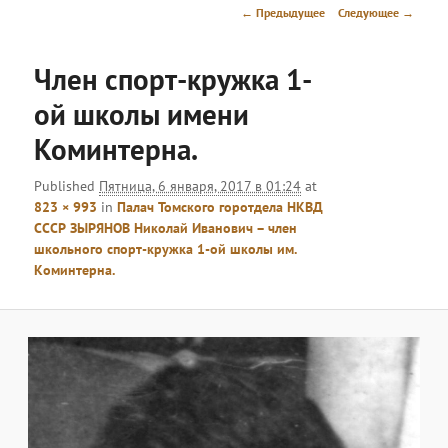
меню
Навигация
← Предыдущее
Следующее →
по
изображениям
Член спорт-кружка 1-
ой школы имени
Коминтерна.
Published
Пятница, 6 января, 2017 в 01:24
at
823 × 993
in
Палач Томского горотдела НКВД
СССР ЗЫРЯНОВ Николай Иванович – член
школьного спорт-кружка 1-ой школы им.
Коминтерна.