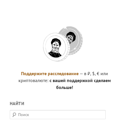
Поддержите расследование
— в ₽, $, € или
криптовалюте:
с вашей поддержкой сделаем
больше!
НАЙТИ
П
о
и