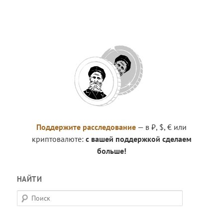
Поддержите расследование
— в ₽, $, € или
криптовалюте:
с вашей поддержкой сделаем
больше!
НАЙТИ
П
о
и