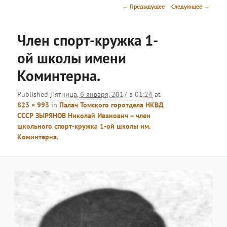
меню
Навигация
← Предыдущее
Следующее →
по
изображениям
Член спорт-кружка 1-
ой школы имени
Коминтерна.
Published
Пятница, 6 января, 2017 в 01:24
at
823 × 993
in
Палач Томского горотдела НКВД
СССР ЗЫРЯНОВ Николай Иванович – член
школьного спорт-кружка 1-ой школы им.
Коминтерна.