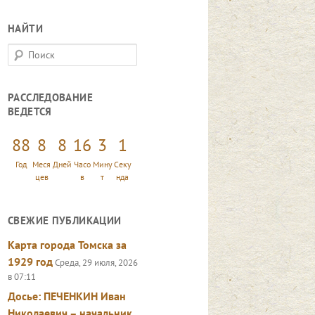
НАЙТИ
П
о
и
РАССЛЕДОВАНИЕ
с
ВЕДЕТСЯ
к
88
8
8
16
3
2
Год
Меся
Дней
Часо
Мину
Секу
цев
в
т
нд
СВЕЖИЕ ПУБЛИКАЦИИ
Карта города Томска за
1929 год
Среда, 29 июля, 2026
в 07:11
Досье: ПЕЧЕНКИН Иван
Николаевич – начальник