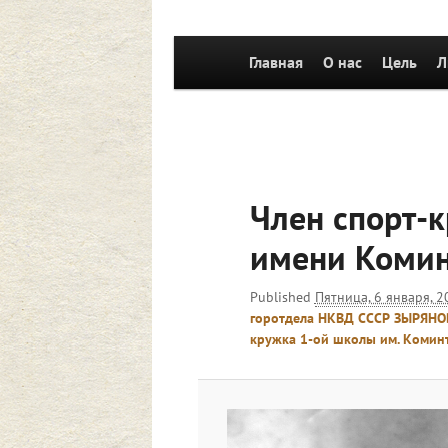
Главное
Главная
Перейти к основному со
О нас
Цель
Л
меню
Член спорт-
имени Комин
Published
Пятница, 6 января, 2
горотдела НКВД СССР ЗЫРЯНОВ
кружка 1-ой школы им. Комин