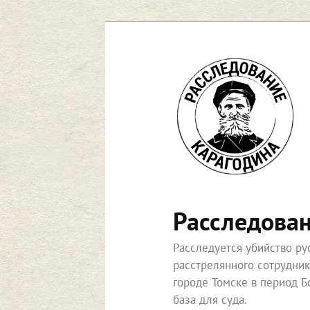
Перейти
к
основному
содержимому
Расследова
Расследуется убийство р
расстрелянного сотрудни
городе Томске в период Б
база для суда.