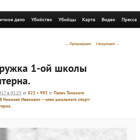
держимому
ичное дело
Убийство
Убийцы
Карта
Видео
Пресса
Навигация
← Предыдущее
Следующее →
по
изображениям
кружка 1-ой школы
терна.
017 в 01:25
at
823 × 993
in
Палач Томского
 Николай Иванович – член школьного спорт-
терна.