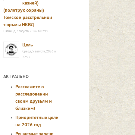
казней)
(политрук охраны)
Томской расстрельной
тюрьмы НКВД
Пятница, 7 августа, 2026 в 02:19
Цель
Среда, 5 августа, 2026 в
22:23
АКТУАЛЬНО
Расскажите о
расследовании
своим друзьям и
близким!
Приоритетные цели
на 2026 год
Решаемые задачи