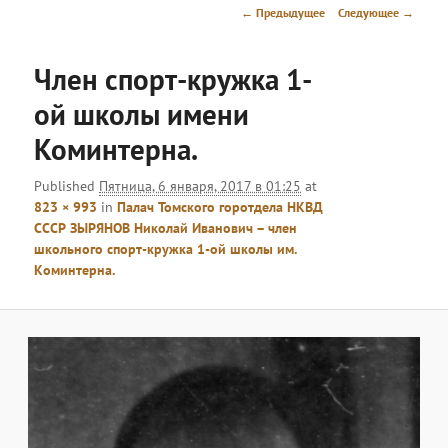
меню
Навигация
← Предыдущее
Следующее →
по
изображениям
Член спорт-кружка 1-
ой школы имени
Коминтерна.
Published
Пятница, 6 января, 2017 в 01:25
at
823 × 993
in
Палач Томского горотдела НКВД
СССР ЗЫРЯНОВ Николай Иванович – член
школьного спорт-кружка 1-ой школы им.
Коминтерна.