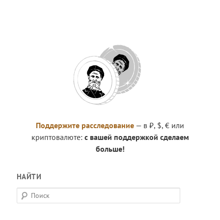
Поддержите расследование
— в ₽, $, € или
криптовалюте:
с вашей поддержкой сделаем
больше!
НАЙТИ
П
о
и