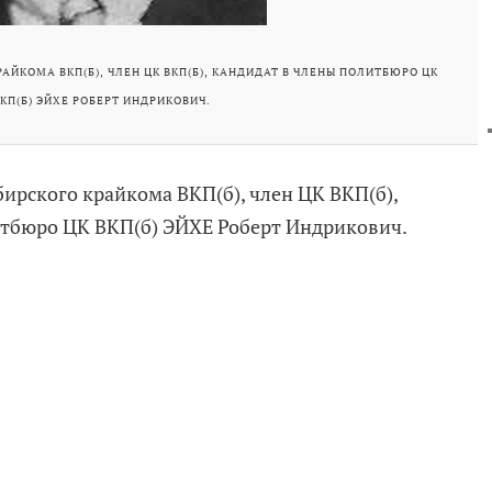
АЙКОМА ВКП(Б), ЧЛЕН ЦК ВКП(Б), КАНДИДАТ В ЧЛЕНЫ ПОЛИТБЮРО ЦК
КП(Б) ЭЙХЕ РОБЕРТ ИНДРИКОВИЧ.
ирского крайкома ВКП(б), член ЦК ВКП(б),
итбюро ЦК ВКП(б) ЭЙХЕ Роберт Индрикович.