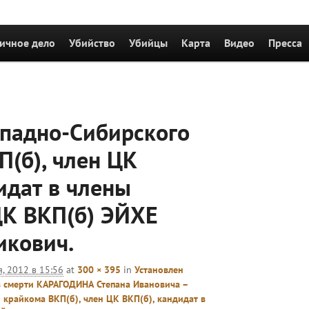
держимому
ичное дело
Убийство
Убийцы
Карта
Видео
Пресса
Навигация
по
ападно-Сибирского
изображен
П(б), член ЦК
идат в члены
К ВКП(б) ЭЙХЕ
икович.
, 2012 в 15:56
at
300 × 395
in
Установлен
 смерти КАРАГОДИНА Степана Ивановича –
 крайкома ВКП(б), член ЦК ВКП(б), кандидат в