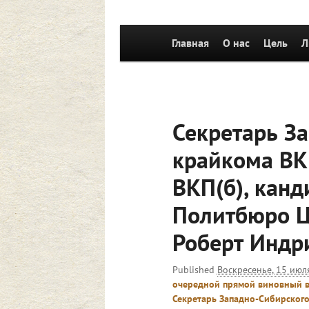
Главное
Главная
Перейти к основному со
О нас
Цель
Л
меню
Секретарь З
крайкома ВК
ВКП(б), канд
Политбюро Ц
Роберт Индр
Published
Воскресенье, 15 июля
очередной прямой виновный в
Секретарь Западно-Сибирского