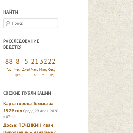
НАЙТИ
П
о
и
РАССЛЕДОВАНИЕ
с
ВЕДЕТСЯ
к
88
8
5
21
32
23
Год
Меся
Дней
Часо
Мину
Секу
цев
в
т
нд
СВЕЖИЕ ПУБЛИКАЦИИ
Карта города Томска за
1929 год
Среда, 29 июля, 2026
в 07:11
Досье: ПЕЧЕНКИН Иван
Николаевич – начальник