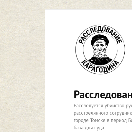
Перейти
к
основному
содержимому
Расследова
Расследуется убийство р
расстрелянного сотрудни
городе Томске в период Б
база для суда.