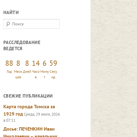
НАЙТИ
П
о
и
РАССЛЕДОВАНИЕ
с
ВЕДЕТСЯ
к
88
8
8
14
7
0
Год
Меся
Дней
Часо
Мину
Секу
цев
в
т
нд
СВЕЖИЕ ПУБЛИКАЦИИ
Карта города Томска за
1929 год
Среда, 29 июля, 2026
в 07:11
Досье: ПЕЧЕНКИН Иван
Николаевич – начальник