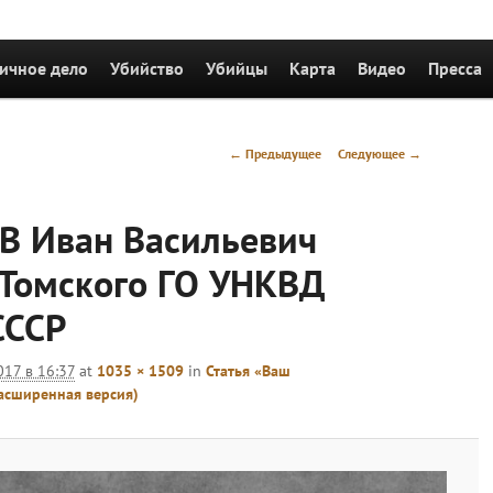
держимому
ичное дело
Убийство
Убийцы
Карта
Видео
Пресса
Навигация
← Предыдущее
Следующее →
по
изображениям
 Иван Васильевич
 Томского ГО УНКВД
СССР
017 в 16:37
at
1035 × 1509
in
Статья «Ваш
асширенная версия)