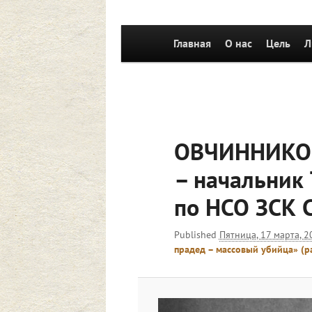
Главное
Главная
Перейти к основному со
О нас
Цель
Л
меню
ОВЧИННИКОВ
– начальник
по НСО ЗСК 
Published
Пятница, 17 марта, 2
прадед – массовый убийца» (р