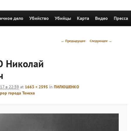
держимому
ичное дело
Убийство
Убийцы
Карта
Видео
Пресса
Навигация
← Предыдущее
Следующее →
по
изображениям
 Николай
ч
017 в 22:39
at
1663 × 2595
in
ПИЛЮШЕНКО
рор города Томска