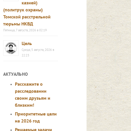
казней)
(политрук охраны)
Томской расстрельной
тюрьмы НКВД
Пятница, 7 августа, 2026 в 02:19
Цель
Среда, 5 августа, 2026 в
22:23
АКТУАЛЬНО
Расскажите о
расследовании
своим друзьям и
близким!
Приоритетные цели
на 2026 год
Решаемые задачи