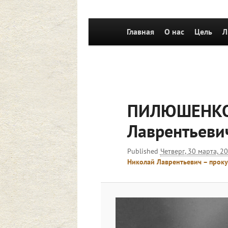
Главное
Главная
Перейти к основному со
О нас
Цель
Л
меню
ПИЛЮШЕНКО
Лаврентьеви
Published
Четверг, 30 марта, 2
Николай Лаврентьевич – проку