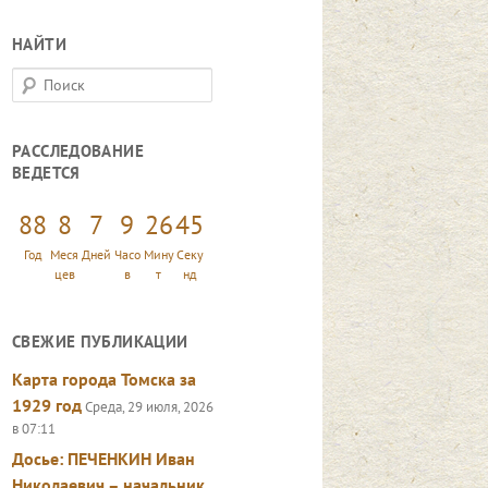
НАЙТИ
П
о
и
РАССЛЕДОВАНИЕ
с
ВЕДЕТСЯ
к
88
8
7
9
26
47
Год
Меся
Дней
Часо
Мину
Секу
цев
в
т
нд
СВЕЖИЕ ПУБЛИКАЦИИ
Карта города Томска за
1929 год
Среда, 29 июля, 2026
в 07:11
Досье: ПЕЧЕНКИН Иван
Николаевич – начальник