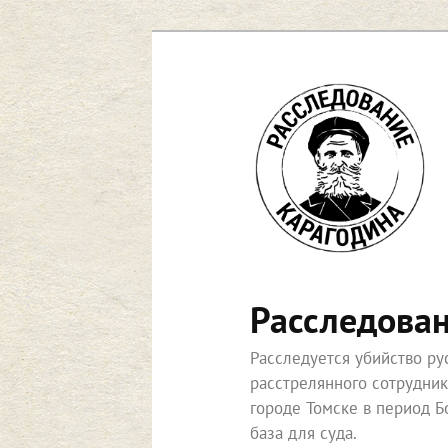
Перейти
к
основному
содержимому
Расследова
Расследуется убийство р
расстрелянного сотрудни
городе Томске в период Б
база для суда.