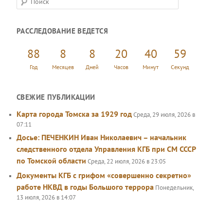
о
и
РАССЛЕДОВАНИЕ ВЕДЕТСЯ
с
к
88
8
8
20
40
59
Год
Месяцев
Дней
Часов
Минут
Секунд
СВЕЖИЕ ПУБЛИКАЦИИ
Карта города Томска за 1929 год
Среда, 29 июля, 2026 в
07:11
Досье: ПЕЧЕНКИН Иван Николаевич – начальник
следственного отдела Управления КГБ при СМ СССР
по Томской области
Среда, 22 июля, 2026 в 23:05
Документы КГБ с грифом «совершенно секретно»
работе НКВД в годы Большого террора
Понедельник,
13 июля, 2026 в 14:07