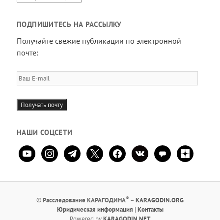
ПОДПИШИТЕСЬ НА РАССЫЛКУ
Получайте свежие публикации по электронной
почте:
Ваш
E-
mail
Получать почту
НАШИ СОЦСЕТИ
youtube
instagram
telegram
x
facebook
vkontakte
comment
zen-
yandex
®
©
Расследование КАРАГОДИНА
–
KARAGODIN.ORG
Юридическая информация
|
Контакты
Powered by
KARAGODIN.NET