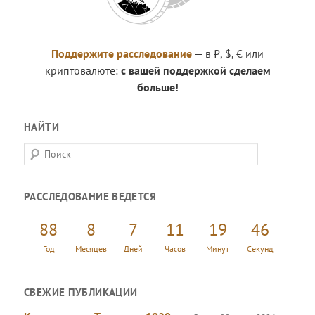
Поддержите расследование
— в ₽, $, € или
криптовалюте:
с вашей поддержкой сделаем
больше!
НАЙТИ
П
о
и
РАССЛЕДОВАНИЕ ВЕДЕТСЯ
с
к
88
8
7
11
19
47
Год
Месяцев
Дней
Часов
Минут
Секунд
СВЕЖИЕ ПУБЛИКАЦИИ