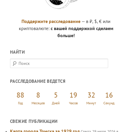
Поддержите расследование
— в ₽, $, € или
криптовалюте:
с вашей поддержкой сделаем
больше!
НАЙТИ
П
о
и
РАССЛЕДОВАНИЕ ВЕДЕТСЯ
с
к
88
8
5
19
32
17
Год
Месяцев
Дней
Часов
Минут
Секунд
СВЕЖИЕ ПУБЛИКАЦИИ
Карта города Томска за 1929 год
Среда, 29 июля, 2026 в