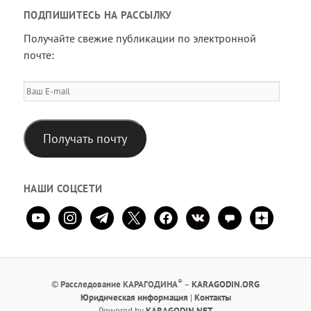
ПОДПИШИТЕСЬ НА РАССЫЛКУ
Получайте свежие публикации по электронной
почте:
Ваш
E-
mail
Получать почту
НАШИ СОЦСЕТИ
youtube
instagram
telegram
x
facebook
vkontakte
comment
zen-
yandex
®
©
Расследование КАРАГОДИНА
–
KARAGODIN.ORG
Юридическая информация
|
Контакты
Рowered by
KARAGODIN.NET