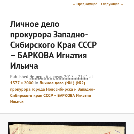
меню
Навигация
← Предыдущее
Следующее →
по
изображениям
Личное дело
прокурора Западно-
Сибирского Края СССР
– БАРКОВА Игнатия
Ильича
Published
Четверг, 6 апреля, 2017 в 21:21
at
1377 × 2000
in
Личное дело (№1) (№2)
прокурора города Новосибирска и Западно-
Сибирского края СССР – БАРКОВА Игнатия
Ильича