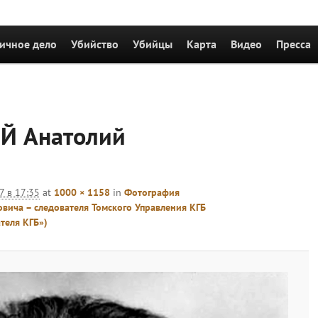
держимому
ичное дело
Убийство
Убийцы
Карта
Видео
Пресса
Навигация
по
Й Анатолий
изображен
7 в 17:35
at
1000 × 1158
in
Фотография
ича – следователя Томского Управления КГБ
теля КГБ»)