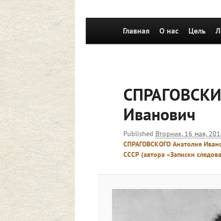
Главное
Главная
Перейти к основному со
О нас
Цель
Л
меню
СПРАГОВСКИ
Иванович
Published
Вторник, 16 мая, 201
СПРАГОВСКОГО Анатолия Иванов
СССР (автора «Записки следова