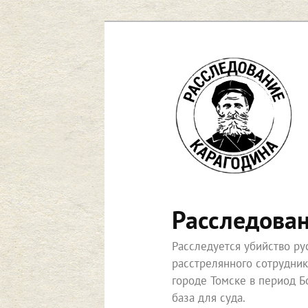
Перейти
к
основному
содержимому
Расследова
Расследуется убийство р
расстрелянного сотрудни
городе Томске в период Б
база для суда.