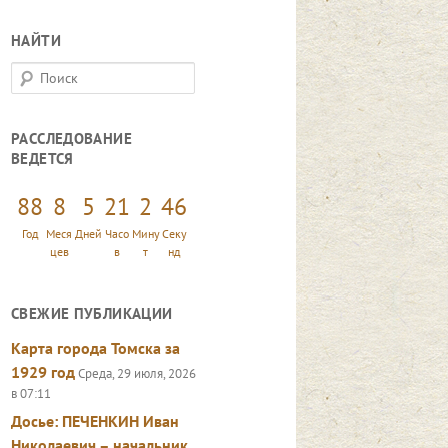
НАЙТИ
П
о
и
РАССЛЕДОВАНИЕ
с
ВЕДЕТСЯ
к
88
8
5
21
2
47
Год
Меся
Дней
Часо
Мину
Секу
цев
в
т
нд
СВЕЖИЕ ПУБЛИКАЦИИ
Карта города Томска за
1929 год
Среда, 29 июля, 2026
в 07:11
Досье: ПЕЧЕНКИН Иван
Николаевич – начальник