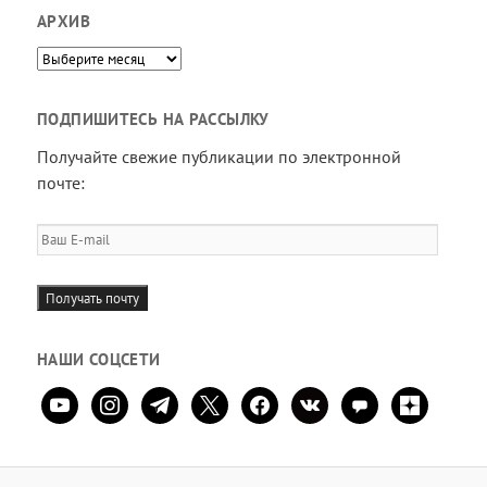
АРХИВ
Архив
ПОДПИШИТЕСЬ НА РАССЫЛКУ
Получайте свежие публикации по электронной
почте:
Ваш
E-
mail
Получать почту
НАШИ СОЦСЕТИ
youtube
instagram
telegram
x
facebook
vkontakte
comment
zen-
yandex