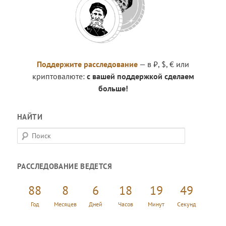
Поддержите расследование
— в ₽, $, € или
криптовалюте:
с вашей поддержкой сделаем
больше!
НАЙТИ
П
о
и
РАССЛЕДОВАНИЕ ВЕДЕТСЯ
с
к
88
8
6
18
19
49
Год
Месяцев
Дней
Часов
Минут
Секунд