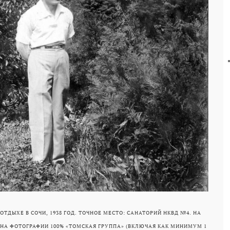
ТДЫХЕ В СОЧИ, 1938 ГОД. ТОЧНОЕ МЕСТО: САНАТОРИЙ НКВД №4. НА
: НА ФОТОГРАФИИ 100% «ТОМСКАЯ ГРУППА» (ВКЛЮЧАЯ КАК МИНИМУМ 1