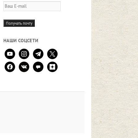
Ваш
E-
mail
Получать почту
НАШИ СОЦСЕТИ
youtube
instagram
telegram
x
facebook
vkontakte
comment
zen-
yandex