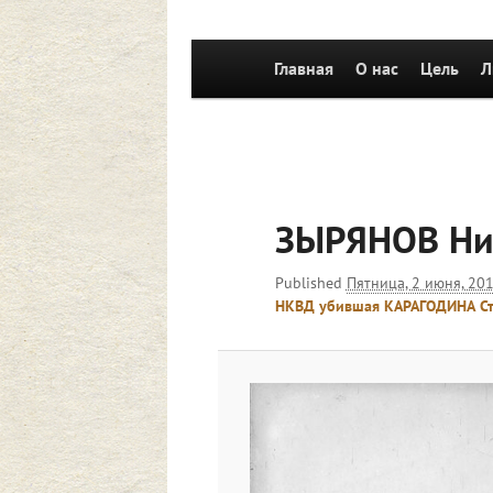
Главное
Главная
Перейти к основному со
О нас
Цель
Л
меню
ЗЫРЯНОВ Ни
Published
Пятница, 2 июня, 201
НКВД убившая КАРАГОДИНА Сте