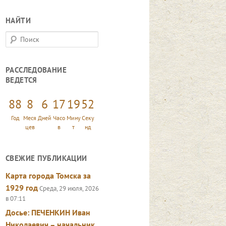
НАЙТИ
П
о
и
РАССЛЕДОВАНИЕ
с
ВЕДЕТСЯ
к
88
8
6
17
19
53
Год
Меся
Дней
Часо
Мину
Секу
цев
в
т
нд
СВЕЖИЕ ПУБЛИКАЦИИ
Карта города Томска за
1929 год
Среда, 29 июля, 2026
в 07:11
Досье: ПЕЧЕНКИН Иван
Николаевич – начальник