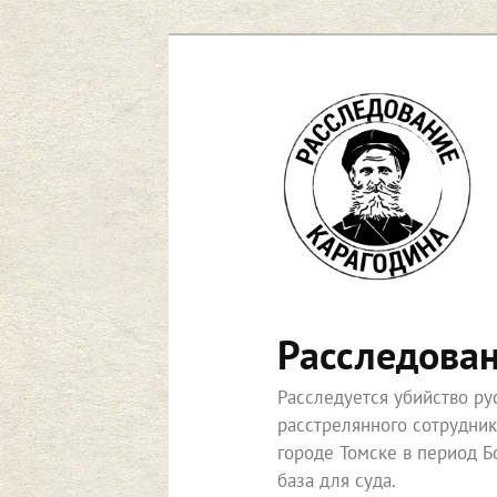
Перейти
к
основному
содержимому
Расследова
Расследуется убийство р
расстрелянного сотрудни
городе Томске в период Б
база для суда.