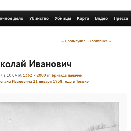
держимому
ичное дело
Убийство
Убийцы
Карта
Видео
Пресса
Навигация
← Предыдущее
Следующее →
по
изображениям
колай Иванович
7 в 10:04
at
1362 × 2000
in
Бригада палачей
пана Ивановича 21 января 1938 года в Томске