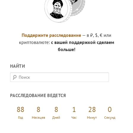
Поддержите расследование
— в ₽, $, € или
криптовалюте:
с вашей поддержкой сделаем
больше!
НАЙТИ
П
о
и
РАССЛЕДОВАНИЕ ВЕДЕТСЯ
с
к
88
8
8
1
28
0
Год
Месяцев
Дней
Час
Минут
Секунд