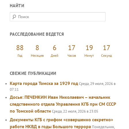
НАЙТИ
П
о
и
РАССЛЕДОВАНИЕ ВЕДЕТСЯ
с
к
88
8
6
17
19
17
Год
Месяцев
Дней
Часов
Минут
Секунд
СВЕЖИЕ ПУБЛИКАЦИИ
Карта города Томска за 1929 год
Среда, 29 июля, 2026 в
07:11
Досье: ПЕЧЕНКИН Иван Николаевич – начальник
следственного отдела Управления КГБ при СМ СССР
по Томской области
Среда, 22 июля, 2026 в 23:05
Документы КГБ с грифом «совершенно секретно»
работе НКВД в годы Большого террора
Понедельник,