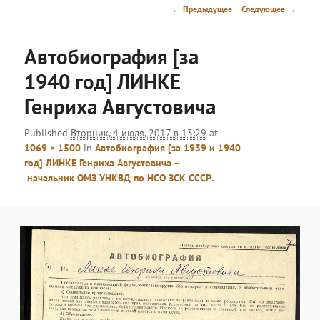
меню
Навигация
← Предыдущее
Следующее →
по
изображениям
Автобиография [за
1940 год] ЛИНКЕ
Генриха Августовича
Published
Вторник, 4 июля, 2017 в 13:29
at
1069 × 1500
in
Автобиография [за 1939 и 1940
год] ЛИНКЕ Генриха Августовича –
начальник ОМЗ УНКВД по НСО ЗСК СССР.