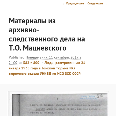
меню
Навигация
← Предыдущее
Следующее →
по
изображениям
Материалы из
архивно-
следственного дела на
Т.О. Мациевского
Published
Понедельник, 11 сентября, 2017 в
21:02
at
582 × 800
in
Люди, расстрелянные 21
января 1938 года в Томской тюрьме №3
тюремного отдела УНКВД по НСО ЗСК СCСР.