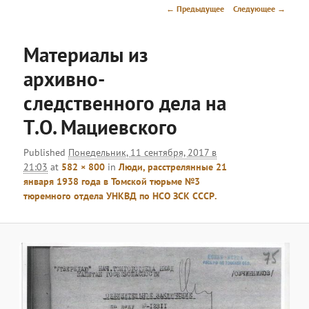
меню
Навигация
← Предыдущее
Следующее →
по
изображениям
Материалы из
архивно-
следственного дела на
Т.О. Мациевского
Published
Понедельник, 11 сентября, 2017 в
21:03
at
582 × 800
in
Люди, расстрелянные 21
января 1938 года в Томской тюрьме №3
тюремного отдела УНКВД по НСО ЗСК СCСР.