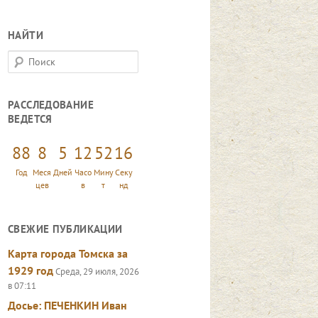
НАЙТИ
П
о
и
РАССЛЕДОВАНИЕ
с
ВЕДЕТСЯ
к
88
8
5
12
52
17
Год
Меся
Дней
Часо
Мину
Секу
цев
в
т
нд
СВЕЖИЕ ПУБЛИКАЦИИ
Карта города Томска за
1929 год
Среда, 29 июля, 2026
в 07:11
Досье: ПЕЧЕНКИН Иван