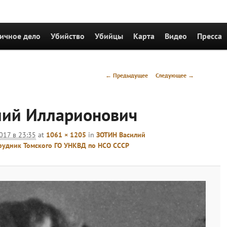
держимому
ичное дело
Убийство
Убийцы
Карта
Видео
Пресса
Навигация
← Предыдущее
Следующее →
по
изображениям
лий Илларионович
2017 в 23:35
at
1061 × 1205
in
ЗОТИН Василий
рудник Томского ГО УНКВД по НСО СССР