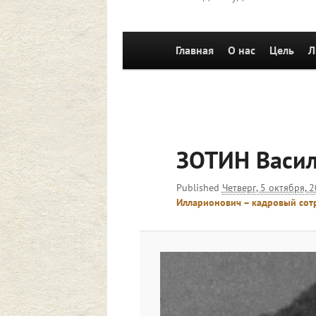
Главное
Главная
Перейти к основному со
О нас
Цель
Л
меню
ЗОТИН Васи
Published
Четверг, 5 октября, 
Илларионович – кадровый сот