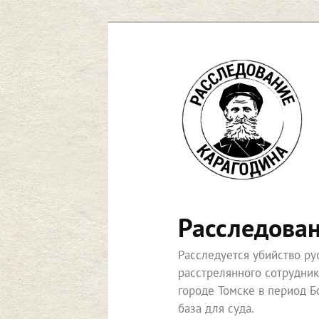
Перейти
к
основному
содержимому
Расследова
Расследуется убийство р
расстрелянного сотрудни
городе Томске в период Б
база для суда.