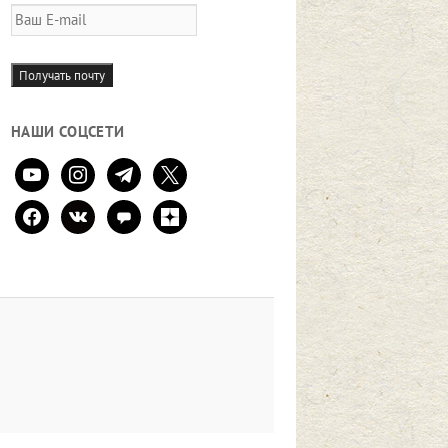
Ваш
E-
mail
Получать почту
НАШИ СОЦСЕТИ
youtube
instagram
telegram
x
facebook
vkontakte
comment
zen-
yandex