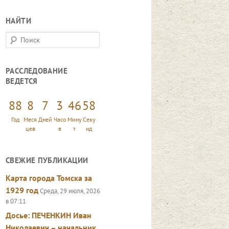
НАЙТИ
П
о
и
РАССЛЕДОВАНИЕ
с
ВЕДЕТСЯ
к
88
8
7
3
47
0
Год
Меся
Дней
Часо
Мину
Секу
цев
в
т
нд
СВЕЖИЕ ПУБЛИКАЦИИ
Карта города Томска за
1929 год
Среда, 29 июля, 2026
в 07:11
Досье: ПЕЧЕНКИН Иван
Николаевич – начальник