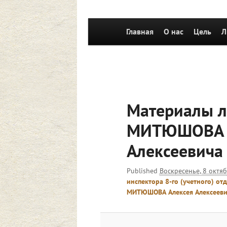
Главное
Главная
Перейти к основному со
О нас
Цель
Л
меню
Материалы л
МИТЮШОВА 
Алексеевича
Published
Воскресенье, 8 октяб
инспектора 8-го (учетного) о
МИТЮШОВА Алексея Алексееви