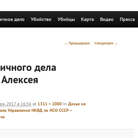
держимому
ичное дело
Убийство
Убийцы
Карта
Видео
Пресса
Навигация
← Предыдущее
Следующее →
по
изображениям
ичного дела
Алексея
ря, 2017 в 16:56
at
1311 × 2000
in
Досье на
тдела Управления НКВД по НСО СССР –
ча