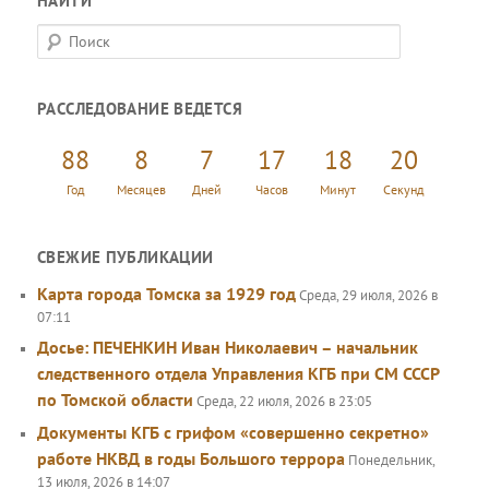
НАЙТИ
П
о
и
РАССЛЕДОВАНИЕ ВЕДЕТСЯ
с
к
88
8
7
17
18
21
Год
Месяцев
Дней
Часов
Минут
Секунд
СВЕЖИЕ ПУБЛИКАЦИИ
Карта города Томска за 1929 год
Среда, 29 июля, 2026 в
07:11
Досье: ПЕЧЕНКИН Иван Николаевич – начальник
следственного отдела Управления КГБ при СМ СССР
по Томской области
Среда, 22 июля, 2026 в 23:05
Документы КГБ с грифом «совершенно секретно»
работе НКВД в годы Большого террора
Понедельник,
13 июля, 2026 в 14:07