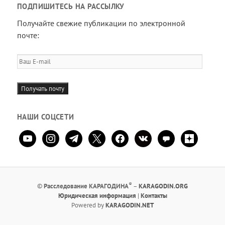
ПОДПИШИТЕСЬ НА РАССЫЛКУ
Получайте свежие публикации по электронной
почте:
Ваш
E-
mail
Получать почту
НАШИ СОЦСЕТИ
youtube
instagram
telegram
x
facebook
vkontakte
comment
zen-
yandex
®
©
Расследование КАРАГОДИНА
–
KARAGODIN.ORG
Юридическая информация
|
Контакты
Powered by
KARAGODIN.NET