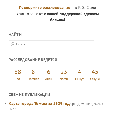
Поддержите расследование
— в ₽, $, € или
криптовалюте:
с вашей поддержкой сделаем
больше!
НАЙТИ
П
о
и
РАССЛЕДОВАНИЕ ВЕДЕТСЯ
с
к
88
8
6
23
4
46
Год
Месяцев
Дней
Часов
Минут
Секунд
СВЕЖИЕ ПУБЛИКАЦИИ
Карта города Томска за 1929 год
Среда, 29 июля, 2026 в
07:11