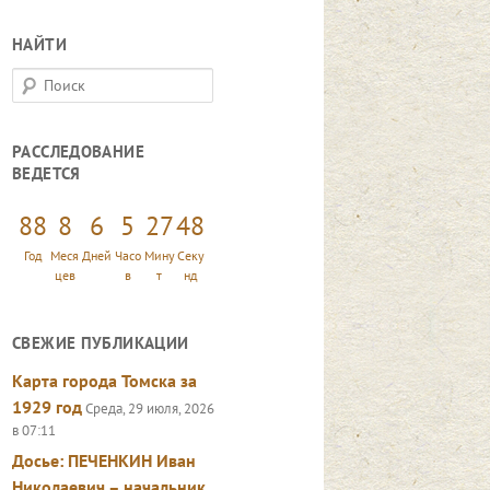
НАЙТИ
П
о
и
РАССЛЕДОВАНИЕ
с
ВЕДЕТСЯ
к
88
8
6
5
27
49
Год
Меся
Дней
Часо
Мину
Секу
цев
в
т
нд
СВЕЖИЕ ПУБЛИКАЦИИ
Карта города Томска за
1929 год
Среда, 29 июля, 2026
в 07:11
Досье: ПЕЧЕНКИН Иван
Николаевич – начальник