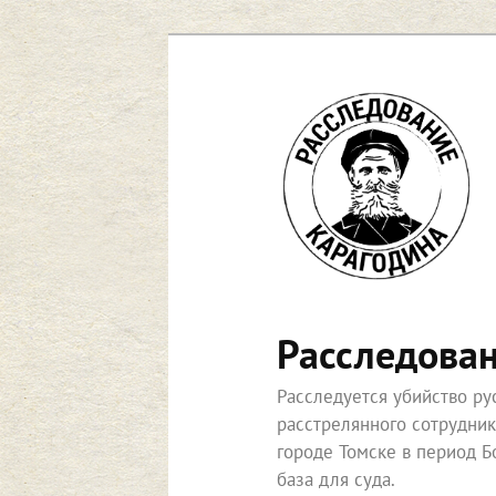
Перейти
к
основному
содержимому
Расследова
Расследуется убийство р
расстрелянного сотрудни
городе Томске в период Б
база для суда.