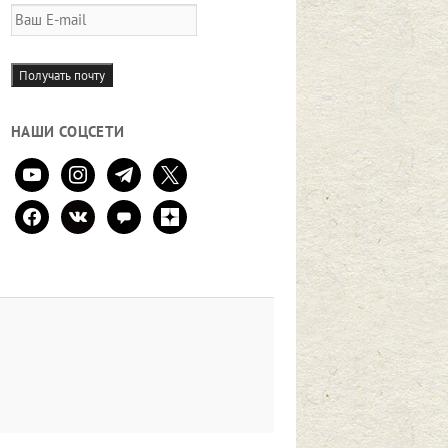
Ваш
E-
mail
Получать почту
НАШИ СОЦСЕТИ
youtube
instagram
telegram
x
facebook
vkontakte
comment
zen-
yandex