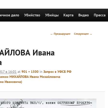
держимому
ичное дело
Убийство
Убийцы
Карта
Видео
Пресса
Навигация
← Предыдущее
Следующее →
по
изображениям
АЙЛОВА Ивана
а
017 в 16:01
at
901 × 1500
in
Запрос в УФСБ РФ
ошении МИХАЙЛОВА Ивана Михайловича
на Ивановича)