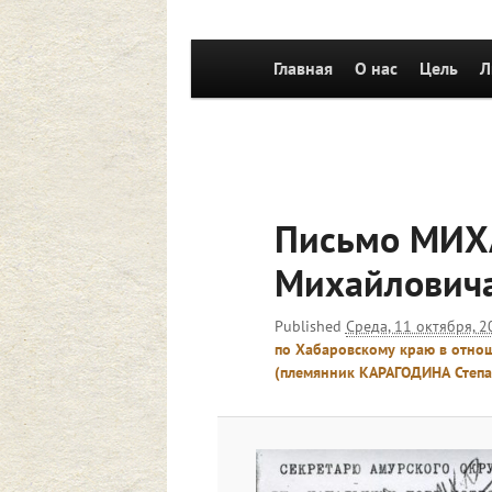
Главное
Главная
Перейти к основному со
О нас
Цель
Л
меню
Письмо МИХ
Михайлович
Published
Среда, 11 октября, 2
по Хабаровскому краю в отн
(племянник КАРАГОДИНА Степа