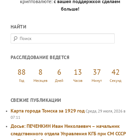
криптовалюте:
с вашей поддержкой сделаем
больше!
НАЙТИ
П
о
и
РАССЛЕДОВАНИЕ ВЕДЕТСЯ
с
к
88
8
6
13
37
42
Год
Месяцев
Дней
Часов
Минут
Секунд
СВЕЖИЕ ПУБЛИКАЦИИ
Карта города Томска за 1929 год
Среда, 29 июля, 2026 в
07:11
Досье: ПЕЧЕНКИН Иван Николаевич – начальник
следственного отдела Управления КГБ при СМ СССР