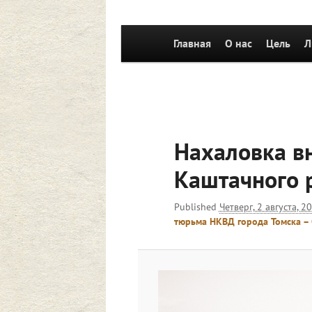
Главное
Главная
Перейти к основному со
О нас
Цель
Л
меню
Нахаловка в
Каштачного р
Published
Четверг, 2 августа, 2
тюрьма НКВД города Томска – 