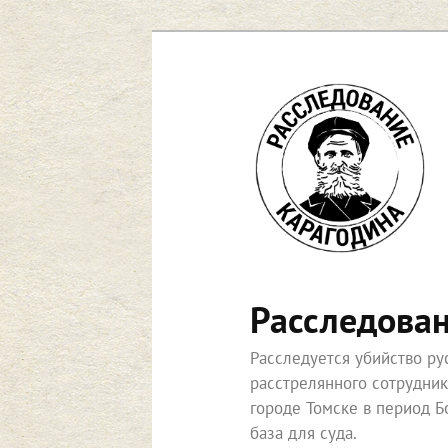
Перейти
к
основному
содержимому
Расследова
Расследуется убийство р
расстрелянного сотрудни
городе Томске в период Б
база для суда.