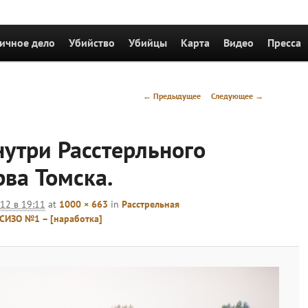
держимому
ичное дело
Убийство
Убийцы
Карта
Видео
Пресса
Навигация
← Предыдущее
Следующее →
по
изображениям
нутри Расстерльного
ва Томска.
012 в 19:11
at
1000 × 663
in
Расстрельная
СИЗО №1 – [наработка]