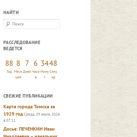
НАЙТИ
П
о
и
РАССЛЕДОВАНИЕ
с
ВЕДЕТСЯ
к
88
8
7
6
34
49
Год
Меся
Дней
Часо
Мину
Секу
цев
в
т
нд
СВЕЖИЕ ПУБЛИКАЦИИ
Карта города Томска за
1929 год
Среда, 29 июля, 2026
в 07:11
Досье: ПЕЧЕНКИН Иван
Николаевич – начальник