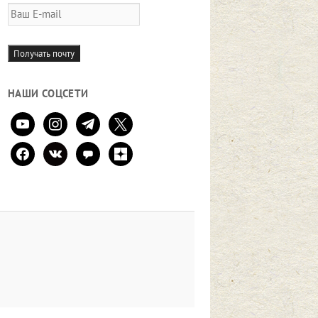
Ваш
E-
mail
Получать почту
НАШИ СОЦСЕТИ
youtube
instagram
telegram
x
facebook
vkontakte
comment
zen-
yandex