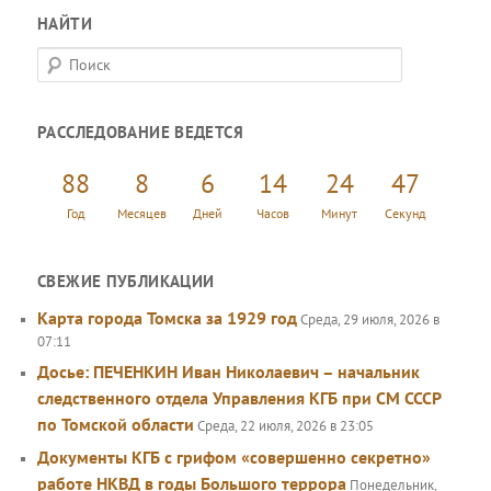
НАЙТИ
П
о
и
РАССЛЕДОВАНИЕ ВЕДЕТСЯ
с
к
88
8
6
14
24
47
Год
Месяцев
Дней
Часов
Минут
Секунд
СВЕЖИЕ ПУБЛИКАЦИИ
Карта города Томска за 1929 год
Среда, 29 июля, 2026 в
07:11
Досье: ПЕЧЕНКИН Иван Николаевич – начальник
следственного отдела Управления КГБ при СМ СССР
по Томской области
Среда, 22 июля, 2026 в 23:05
Документы КГБ с грифом «совершенно секретно»
работе НКВД в годы Большого террора
Понедельник,