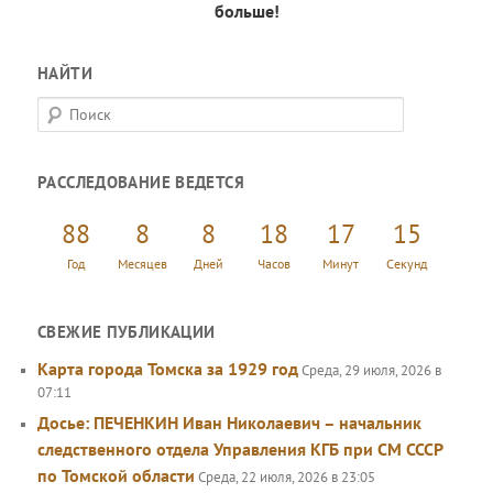
больше!
НАЙТИ
П
о
и
РАССЛЕДОВАНИЕ ВЕДЕТСЯ
с
к
88
8
8
18
17
16
Год
Месяцев
Дней
Часов
Минут
Секунд
СВЕЖИЕ ПУБЛИКАЦИИ
Карта города Томска за 1929 год
Среда, 29 июля, 2026 в
07:11
Досье: ПЕЧЕНКИН Иван Николаевич – начальник
следственного отдела Управления КГБ при СМ СССР
по Томской области
Среда, 22 июля, 2026 в 23:05