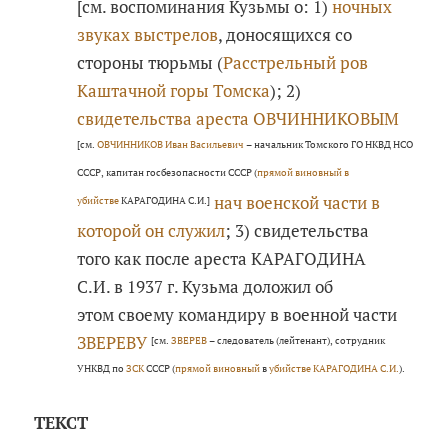
[см. воспоминания Кузьмы о: 1)
ночных
звуках выстрелов
, доносящихся со
стороны тюрьмы (
Расстрельный ров
Каштачной горы Томска
); 2)
свидетельства ареста ОВЧИННИКОВЫМ
[см.
ОВЧИННИКОВ Иван Васильевич
– начальник Томского ГО НКВД НСО
СССР, капитан госбезопасности СССР (
прямой виновный в
нач военской части в
убийстве
КАРАГОДИНА С.И.]
которой он служил
; 3) свидетельства
того как после ареста КАРАГОДИНА
С.И. в 1937 г. Кузьма доложил об
этом своему командиру в военной части
ЗВЕРЕВУ
[см.
ЗВЕРЕВ
– следователь (лейтенант), сотрудник
УНКВД по
ЗСК
СССР (
прямой виновный
в
убийстве КАРАГОДИНА С.И.
).
ТЕКСТ