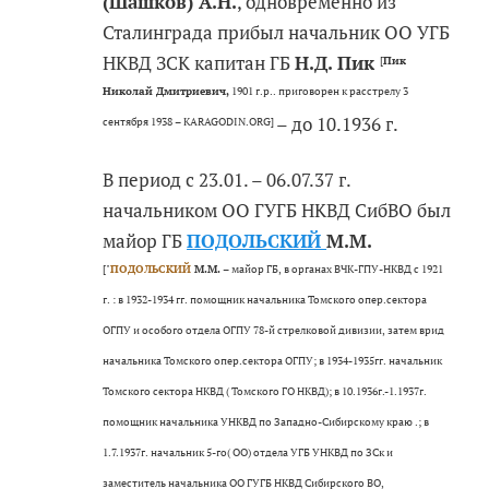
(Шашков) А.Н.
, одновременно из
Сталинграда прибыл начальник ОО УГБ
НКВД ЗСК капитан ГБ
Н.Д. Пик
[
Пик
Николай Дмитриевич,
1901 г.р.. приговорен к расстрелу 3
– до 10.1936 г.
сентября 1938 – KARAGODIN.ORG]
В период с 23.01. – 06.07.37 г.
начальником ОО ГУГБ НКВД СибВО был
майор ГБ
ПОДОЛЬСКИЙ
М.М.
["
ПОДОЛЬСКИЙ
М.М.
– майор ГБ, в органах ВЧК-ГПУ-НКВД с 1921
г. : в 1932-1934 гг. помощник начальника Томского опер.сектора
ОГПУ и особого отдела ОГПУ 78-й стрелковой дивизии, затем врид
начальника Томского опер.сектора ОГПУ; в 1934-1935гг. начальник
Томского сектора НКВД ( Томского ГО НКВД); в 10.1936г.-1.1937г.
помощник начальника УНКВД по Западно-Сибирскому краю .; в
1.7.1937г. начальник 5-го( ОО) отдела УГБ УНКВД по ЗСк и
заместитель начальника ОО ГУГБ НКВД Сибирского ВО,