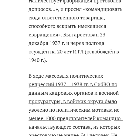
Наличествует фабрикация протоколов
допросов...», и просил «командировать
сюда ответственного товарища,
способного вскрыть имеющиеся
извращения». Был арестован 23
декабря 1937 г. и через полгода
осуждён на 20 лет ИТЛ (освобождён в
1940 г.).
В ходе массовых политических
репрессий 1937 – 1938 гг. в СибВО по
данным кадровых органов и военной
прокуратуры, в войсках округа было
уволено по политическим мотивам не
менее 1000 представителей командно-
начальствующего состава, из которых
арестовано не менее 541 человек
.
Не