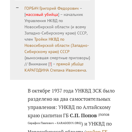
ГОРБАЧ Григорий Федорович
–
[
массовый убийца
] – начальник
Управления НКВД по
Новосибирской области (и всему
Западно-Сибирскому краю) СССР,
член
Тройки НКВД по
Новосибирской области (Западно-
Сибирскому краю) СССР
{выносившая смертные приговоры}
// Внимание [
!
] –
прямой
убийца
КАРАГОДИНА Степана Ивановича
.
В октябре 1937 года УНКВД ЗСК было
разделено на два самостоятельных
управления: УНКВД по Алтайскому
краю (капитан ГБ
С.П. Попов
[ПОПОВ
) и УНКВД по
Серафим Павлович – KARAGODIN.ORG]
Новосибирской области (
майор ГБ