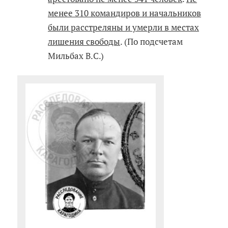
менее 310 командиров и начальников
были расстреляны и умерли в местах
лишения свободы
. (По подсчетам
Мильбах В.С.)