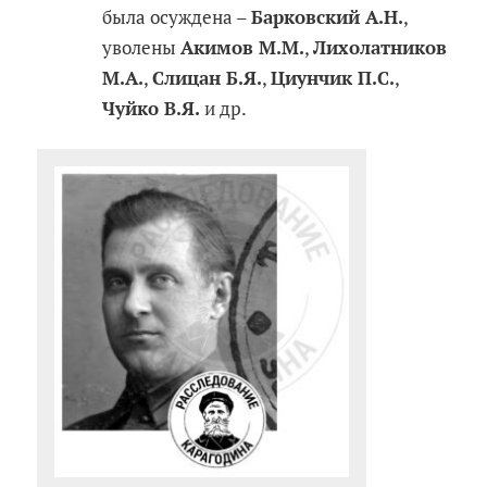
была осуждена –
Барковский А.Н.
,
уволены
Акимов М.М.
,
Лихолатников
М.А.
,
Слицан Б.Я.
,
Циунчик П.С.
,
Чуйко В.Я.
и др.