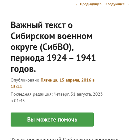
меню
Навигация
←
Предыдущее
Следующее
→
по
записям
Важный текст о
Сибирском военном
округе (СибВО),
периода 1924 – 1941
годов.
Опубликовано
Пятница, 15 апреля, 2016 в
15:14
Последняя редакция:
Четверг, 31 августа, 2023
в 01:45
Вы можете помочь
Текст, посвященный Сибирскому военному