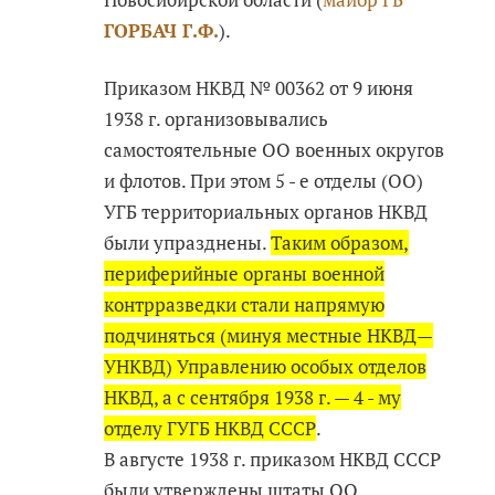
ГОРБАЧ Г.Ф.
).
Приказом НКВД № 00362 от 9 июня
1938 г. организовывались
самостоятельные ОО военных округов
и флотов. При этом 5 - е отделы (ОО)
УГБ территориальных органов НКВД
были упразднены.
Таким образом,
периферийные органы военной
контрразведки стали напрямую
подчиняться (минуя местные НКВД—
УНКВД) Управлению особых отделов
НКВД, а с сентября 1938 г. — 4 - му
отделу ГУГБ НКВД СССР
.
В августе 1938 г. приказом НКВД СССР
были утверждены штаты ОО