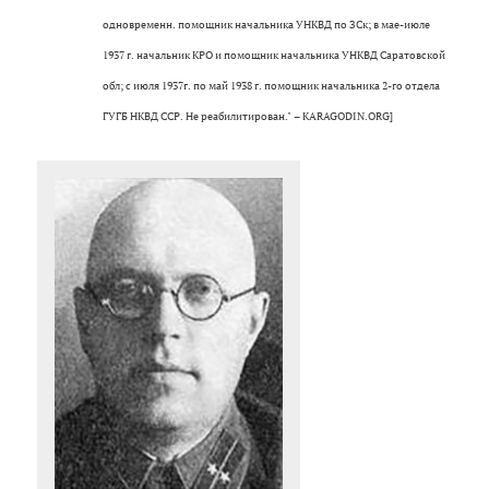
одновременн. помощник начальника УНКВД по ЗСк; в мае-июле
1937 г. начальник КРО и помощник начальника УНКВД Саратовской
обл; с июля 1937г. по май 1938 г. помощник начальника 2-го отдела
ГУГБ НКВД ССР. Не реабилитирован." – KARAGODIN.ORG]