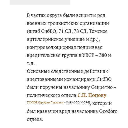
В частях округа были вскрыты ряд
военных троцкистских организаций
(штаб СибВО, 71 СД, 78 СД, Томское
артиллерийское училище и др.),
контрреволюционная подрывная
вредительская группа в УВСР – 380 и
т.д.
Основные следственные действия с
арестованными командирами СибВО
были поручены начальнику Секретно –
политического отдела
С.П. Попову
, который
[
ПОПОВ Серафим Павлович
– KARAGODIN.ORG]
был назначен врид начальника Особого
отдела.