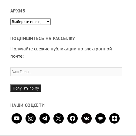
АРХИВ
Архив
ПОДПИШИТЕСЬ НА РАССЫЛКУ
Получайте свежие публикации по электронной
почте:
Ваш
E-
mail
Получать почту
НАШИ СОЦСЕТИ
youtube
instagram
telegram
x
facebook
vkontakte
comment
zen-
yandex