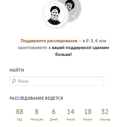
Поддержите расследование
— в ₽, $, € или
криптовалюте:
с вашей поддержкой сделаем
больше!
НАЙТИ
П
о
и
РАССЛЕДОВАНИЕ ВЕДЕТСЯ
с
к
88
8
6
14
18
32
Год
Месяцев
Дней
Часов
Минут
Секунд