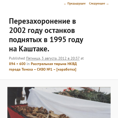
меню
Навигация
← Предыдущее
Следующее →
по
изображениям
Перезахоронение в
2002 году останков
поднятых в 1995 году
на Каштаке.
Published
Пятница, 3 августа, 2012 в 20:37
at
894 × 600
in
Расстрельная тюрьма НКВД
города Томска – СИЗО №1 – [наработка]