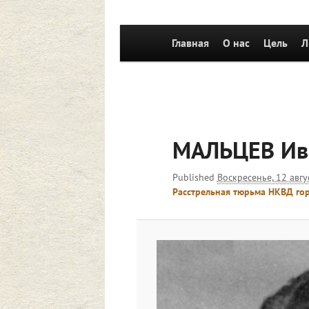
Главное
Главная
Перейти к основному со
О нас
Цель
Л
меню
МАЛЬЦЕВ Ив
Published
Воскресенье, 12 авгу
Расстрельная тюрьма НКВД гор