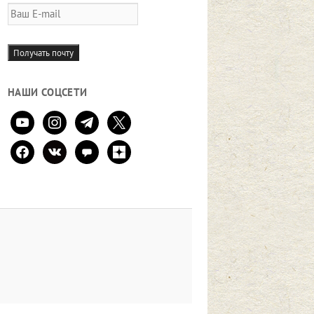
Ваш
E-
mail
Получать почту
НАШИ СОЦСЕТИ
youtube
instagram
telegram
x
facebook
vkontakte
comment
zen-
yandex