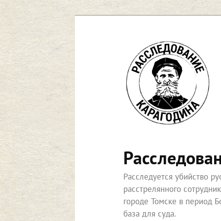
Перейти
к
основному
содержимому
Расследова
Расследуется убийство р
расстрелянного сотрудни
городе Томске в период Б
база для суда.