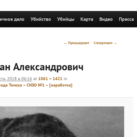
держимому
ичное дело
Убийство
Убийцы
Карта
Видео
Пресса
Навигация
← Предыдущее
Следующее →
по
изображениям
ан Александрович
ста, 2018 в 06:16
at
1061 × 1421
in
ода Томска – СИЗО №1 – [наработка]