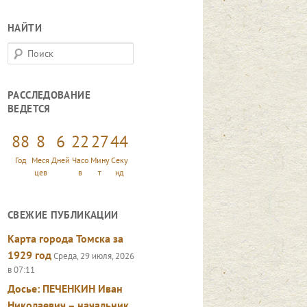
НАЙТИ
П
о
и
РАССЛЕДОВАНИЕ
с
ВЕДЕТСЯ
к
88
8
6
22
27
45
Год
Меся
Дней
Часо
Мину
Секу
цев
в
т
нд
СВЕЖИЕ ПУБЛИКАЦИИ
Карта города Томска за
1929 год
Среда, 29 июля, 2026
в 07:11
Досье: ПЕЧЕНКИН Иван
Николаевич – начальник