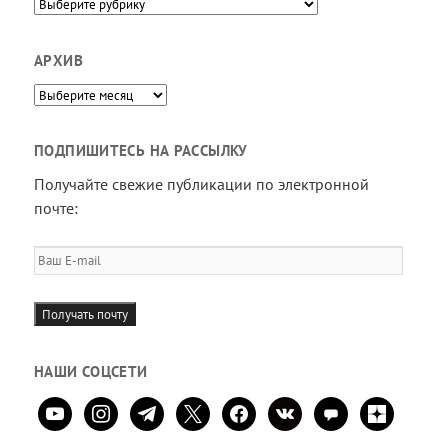
Направления
АРХИВ
Архив
ПОДПИШИТЕСЬ НА РАССЫЛКУ
Получайте свежие публикации по электронной
почте:
Ваш
E-
mail
Получать почту
НАШИ СОЦСЕТИ
youtube
instagram
telegram
x
facebook
vkontakte
comment
zen-
yandex