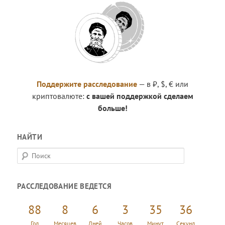
Поддержите расследование
— в ₽, $, € или
криптовалюте:
с вашей поддержкой сделаем
больше!
НАЙТИ
П
о
и
РАССЛЕДОВАНИЕ ВЕДЕТСЯ
с
к
88
8
6
3
35
37
Год
Месяцев
Дней
Часов
Минут
Секунд