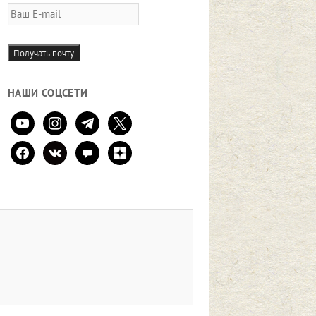
Ваш
E-
mail
Получать почту
НАШИ СОЦСЕТИ
youtube
instagram
telegram
x
facebook
vkontakte
comment
zen-
yandex