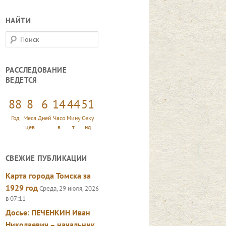
НАЙТИ
П
о
и
РАССЛЕДОВАНИЕ
с
ВЕДЕТСЯ
к
88
8
6
14
44
52
Год
Меся
Дней
Часо
Мину
Секу
цев
в
т
нд
СВЕЖИЕ ПУБЛИКАЦИИ
Карта города Томска за
1929 год
Среда, 29 июля, 2026
в 07:11
Досье: ПЕЧЕНКИН Иван
Николаевич – начальник