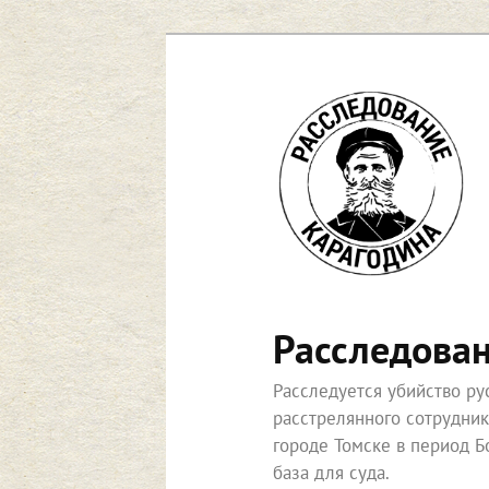
Перейти
к
основному
содержимому
Расследова
Расследуется убийство р
расстрелянного сотрудни
городе Томске в период Б
база для суда.