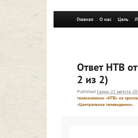
Главное
Главная
Перейти к основному со
О нас
Цель
Л
меню
Ответ НТВ от 
2 из 2)
Published
Среда, 22 августа, 2
телекомпании «НТВ» на пригла
«Центральное телевидение».