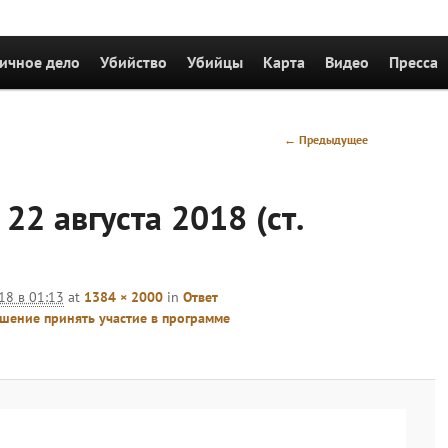
держимому
ичное дело
Убийство
Убийцы
Карта
Видео
Пресса
Навигация
← Предыдущее
по
изображениям
22 августа 2018 (ст.
018 в 01:13
at
1384 × 2000
in
Ответ
шение принять участие в программе