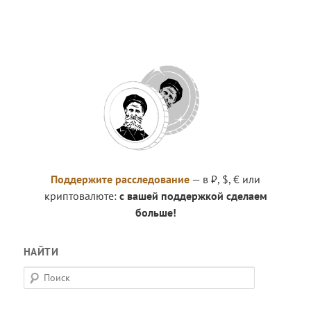
Поддержите расследование
— в ₽, $, € или
криптовалюте:
с вашей поддержкой сделаем
больше!
НАЙТИ
П
о
и