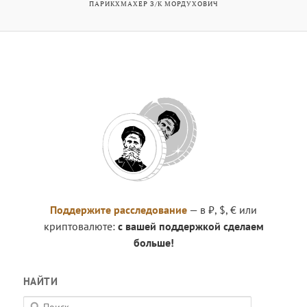
ПАРИКХМАХЕР З/К МОРДУХОВИЧ
Поддержите расследование
— в ₽, $, € или
криптовалюте:
с вашей поддержкой сделаем
больше!
НАЙТИ
П