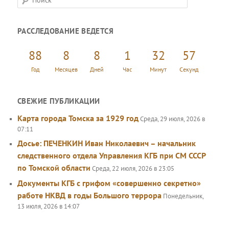
о
и
РАССЛЕДОВАНИЕ ВЕДЕТСЯ
с
к
88
8
8
1
32
57
Год
Месяцев
Дней
Час
Минут
Секунд
СВЕЖИЕ ПУБЛИКАЦИИ
Карта города Томска за 1929 год
Среда, 29 июля, 2026 в
07:11
Досье: ПЕЧЕНКИН Иван Николаевич – начальник
следственного отдела Управления КГБ при СМ СССР
по Томской области
Среда, 22 июля, 2026 в 23:05
Документы КГБ с грифом «совершенно секретно»
работе НКВД в годы Большого террора
Понедельник,
13 июля, 2026 в 14:07