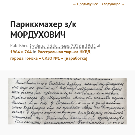
меню
Навигация
← Предыдущее
Следующее →
по
изображениям
Парикхмахер з/к
МОРДУХОВИЧ
Published
Суббота, 23 февраля, 2019 в 19:34
at
1964 × 764
in
Расстрельная тюрьма НКВД
города Томска – СИЗО №1 – [наработка]