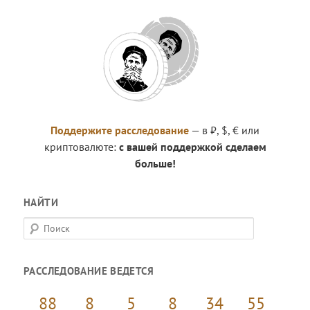
Поддержите расследование
— в ₽, $, € или
криптовалюте:
с вашей поддержкой сделаем
больше!
НАЙТИ
П
о
и
РАССЛЕДОВАНИЕ ВЕДЕТСЯ
с
к
88
8
5
8
34
55