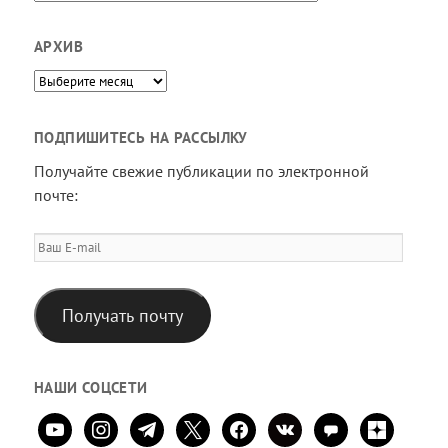
АРХИВ
Архив
ПОДПИШИТЕСЬ НА РАССЫЛКУ
Получайте свежие публикации по электронной
почте:
Ваш
E-
mail
Получать почту
НАШИ СОЦСЕТИ
youtube
instagram
telegram
x
facebook
vkontakte
comment
zen-