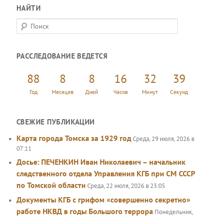
НАЙТИ
П
о
и
РАССЛЕДОВАНИЕ ВЕДЕТСЯ
с
к
88
8
8
16
32
39
Год
Месяцев
Дней
Часов
Минут
Секунд
СВЕЖИЕ ПУБЛИКАЦИИ
Карта города Томска за 1929 год
Среда, 29 июля, 2026 в
07:11
Досье: ПЕЧЕНКИН Иван Николаевич – начальник
следственного отдела Управления КГБ при СМ СССР
по Томской области
Среда, 22 июля, 2026 в 23:05
Документы КГБ с грифом «совершенно секретно»
работе НКВД в годы Большого террора
Понедельник,