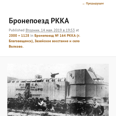
меню
Навигация
← Предыдущее
по
изображениям
Бронепоезд РККА
Published
Вторник, 14 мая, 2019 в 19:53
at
2000 × 1128
in
Бронепоезд № 164 РККА (г.
Благовещенск), Зазейское восстание и село
Волково.