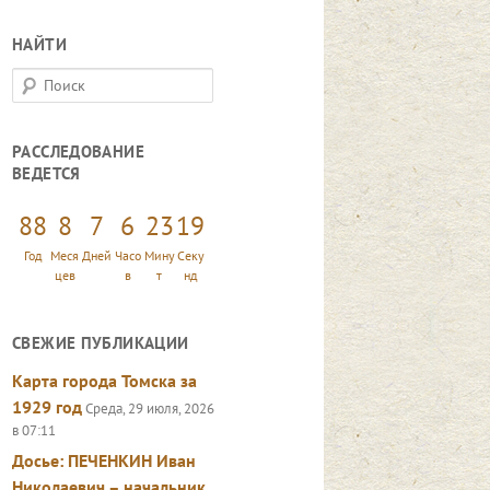
НАЙТИ
П
о
и
РАССЛЕДОВАНИЕ
с
ВЕДЕТСЯ
к
88
8
7
6
23
20
Год
Меся
Дней
Часо
Мину
Секу
цев
в
т
нд
СВЕЖИЕ ПУБЛИКАЦИИ
Карта города Томска за
1929 год
Среда, 29 июля, 2026
в 07:11
Досье: ПЕЧЕНКИН Иван
Николаевич – начальник