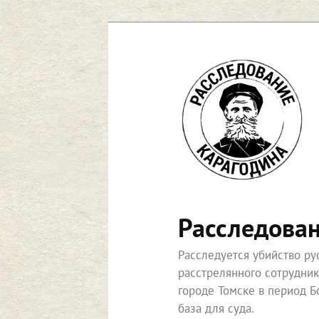
Перейти
к
основному
содержимому
Расследова
Расследуется убийство р
расстрелянного сотрудни
городе Томске в период Б
база для суда.