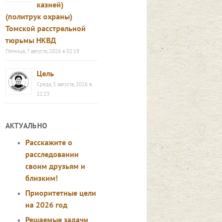
казней)
(политрук охраны)
Томской расстрельной
тюрьмы НКВД
Пятница, 7 августа, 2026 в 02:19
Цель
Среда, 5 августа, 2026 в
22:23
АКТУАЛЬНО
Расскажите о
расследовании
своим друзьям и
близким!
Приоритетные цели
на 2026 год
Решаемые задачи