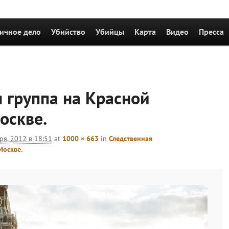
держимому
ичное дело
Убийство
Убийцы
Карта
Видео
Пресса
Навигация
по
 группа на Красной
изображен
оскве.
ря, 2012 в 18:51
at
1000 × 663
in
Следственная
Москве.