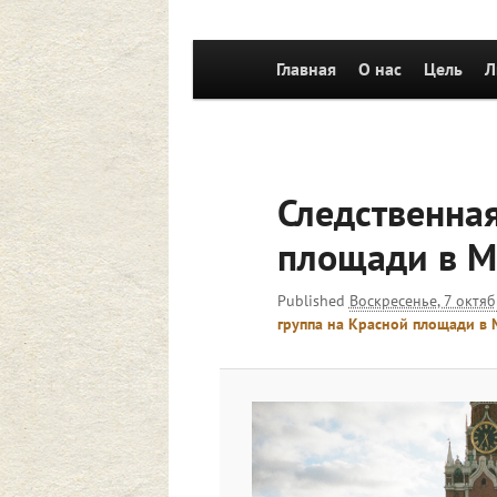
Главное
Главная
Перейти к основному со
О нас
Цель
Л
меню
Следственная
площади в М
Published
Воскресенье, 7 октяб
группа на Красной площади в 