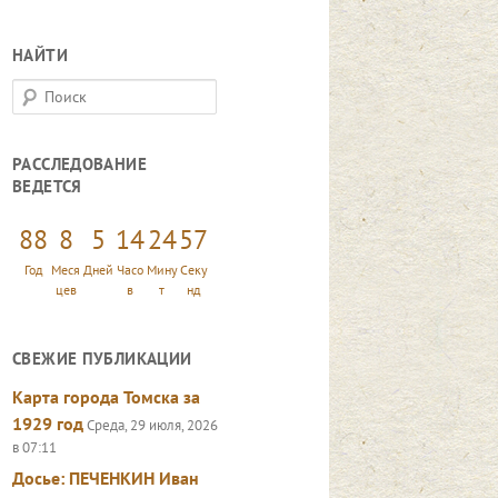
НАЙТИ
П
о
и
РАССЛЕДОВАНИЕ
с
ВЕДЕТСЯ
к
88
8
5
14
24
58
Год
Меся
Дней
Часо
Мину
Секу
цев
в
т
нд
СВЕЖИЕ ПУБЛИКАЦИИ
Карта города Томска за
1929 год
Среда, 29 июля, 2026
в 07:11
Досье: ПЕЧЕНКИН Иван