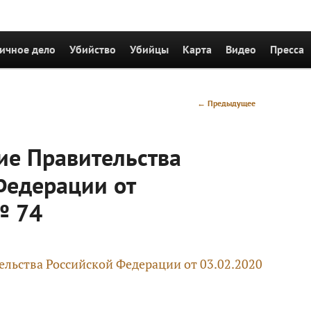
держимому
ичное дело
Убийство
Убийцы
Карта
Видео
Пресса
Навигация
←
Предыдущее
по
записям
ие Правительства
Федерации от
№ 74
льства Российской Федерации от 03.02.2020