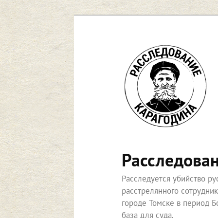
Расследова
Расследуется убийство р
расстрелянного сотрудни
городе Томске в период Б
база для суда.