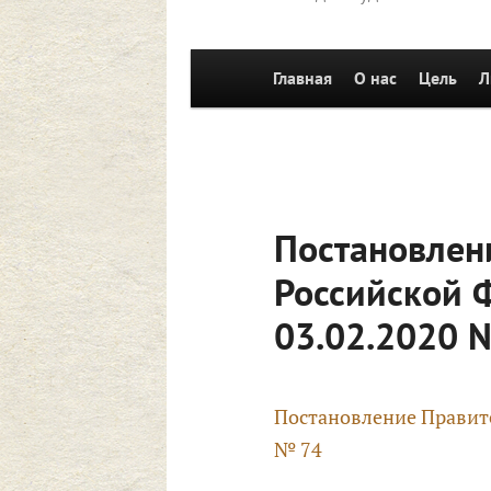
Главное
Главная
Перейти к основному со
О нас
Цель
Л
меню
Постановлен
Российской 
03.02.2020 
Постановление Правите
№ 74