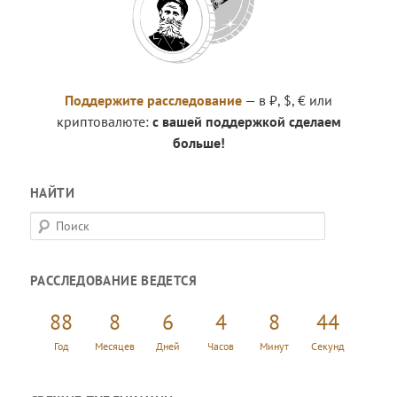
Поддержите расследование
— в ₽, $, € или
криптовалюте:
с вашей поддержкой сделаем
больше!
НАЙТИ
П
о
и
РАССЛЕДОВАНИЕ ВЕДЕТСЯ
с
к
88
8
6
4
8
45
Год
Месяцев
Дней
Часов
Минут
Секунд