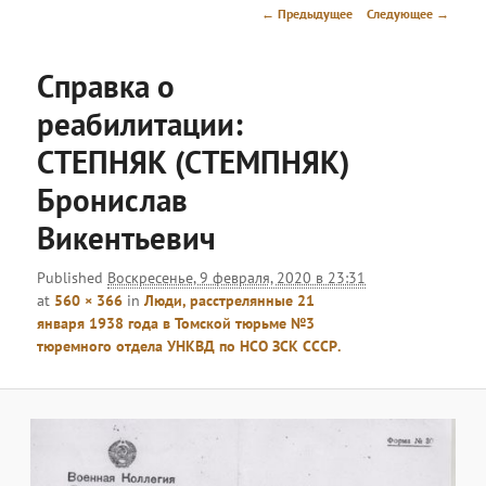
меню
Навигация
← Предыдущее
Следующее →
по
изображениям
Справка о
реабилитации:
СТЕПНЯК (СТЕМПНЯК)
Бронислав
Викентьевич
Published
Воскресенье, 9 февраля, 2020 в 23:31
at
560 × 366
in
Люди, расстрелянные 21
января 1938 года в Томской тюрьме №3
тюремного отдела УНКВД по НСО ЗСК СCСР.