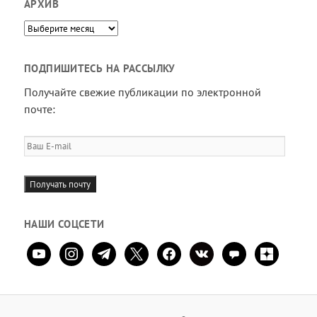
АРХИВ
Архив
ПОДПИШИТЕСЬ НА РАССЫЛКУ
Получайте свежие публикации по электронной
почте:
Ваш
E-
mail
Получать почту
НАШИ СОЦСЕТИ
youtube
instagram
telegram
x
facebook
vkontakte
comment
zen-
yandex